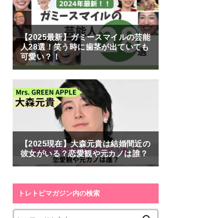
【2025最新】ガミースマイルの芸能
人28選！笑う時に歯茎が出ていても
可愛い？！
【2025現在】大森元貴は結婚間近の
彼女がいる？恋愛観や元カノは誰？
トレトピマガジン内の検索