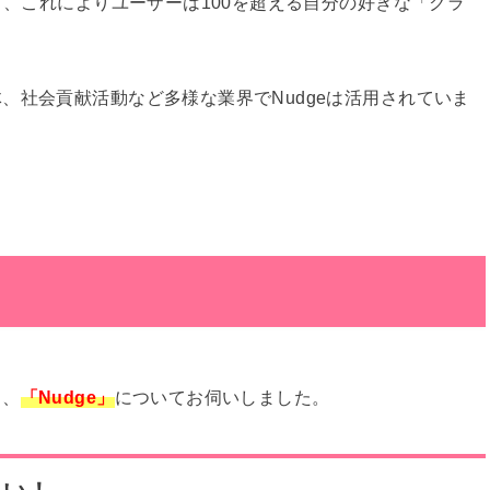
り、これによりユーザーは100を超える自分の好きな「クラ
、社会貢献活動など多様な業界でNudgeは活用されていま
き、
「Nudge」
についてお伺いしました。