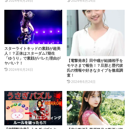
2024年6月26日
2024年8月14日
スターライトキッドの素顔が超美
人！？正体はスターダム7期生
「ゆうり」で素顔がバレた理由が
【電撃発表】田中瞳が結婚相手を
ヤバい？！
モヤさまで報告！？旦那と歴代彼
2024年6月24日
氏の情報や好きなタイプを徹底調
査！
2024年6月24日