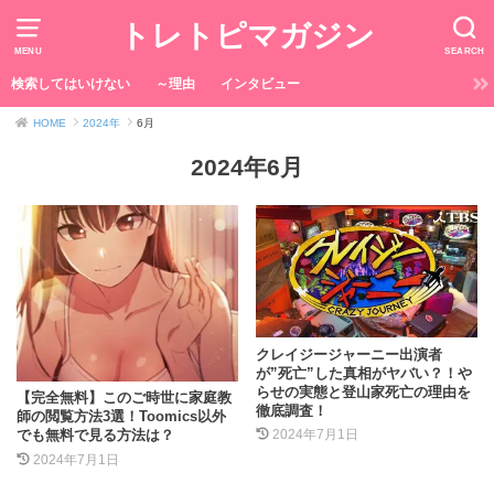
トレトピマガジン
MENU
SEARCH
検索してはいけない
～理由
インタビュー
HOME
2024年
6月
2024年6月
クレイジージャーニー出演者
が”死亡”した真相がヤバい？！や
らせの実態と登山家死亡の理由を
【完全無料】このご時世に家庭教
徹底調査！
師の閲覧方法3選！Toomics以外
でも無料で見る方法は？
2024年7月1日
2024年7月1日