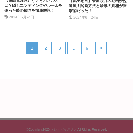
【超閲覧注意】うさぎパズルと
【流出動画】菅原咲月の動画が超
は？隠しエンディングやルールを
過激！閲覧方法と騒動の真相が衝
破った時の怖さを徹底解説！
撃的だった！
2024年6月24日
2024年6月24日
1
2
3
…
6
>
©Copyright2026
トレトピマガジン
.All Rights Reserved.