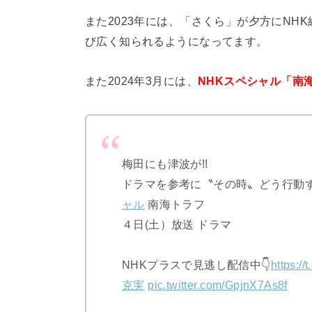
また2023年には、「さくら」が夕方にN
び広く知られるようになってます。
また2024年3月には、
NHKスペシャル「南
梅田にも津波が!!
ドラマを参考に〝その時〟どう行動
ャル
南海トラフ
４日(土）放送 ドラマ
NHKプラスで見逃し配信中👇
https:/
克実
pic.twitter.com/GpjnX7As8f