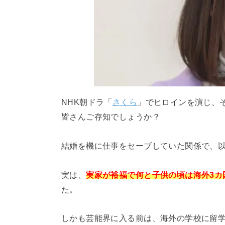
NHK朝ドラ「
さくら
」でヒロインを演じ、
皆さんご存知でしょうか？
結婚を機に仕事をセーブしていた関係で、
実は、
実家が裕福で
何と子供の頃は海外3カ
た。
しかも芸能界に入る前は、海外の学校に留