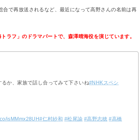
HK総合で再放送されるなど、最近になって高野さんの名前は再
海トラフ」のドラマパートで、森澤晴海役を演じています。
するか、家族で話し合ってみて下さいね
#NHKスペシ
/t.co/isMMmx28UH
#仁村紗和
#松尾諭
#高野志穂
#高橋