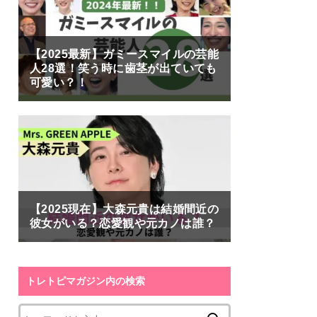
【2025最新】ガミースマイルの芸能
人28選！笑う時に歯茎が出ていても
可愛い？！
【2025現在】大森元貴は結婚間近の
彼女がいる？恋愛観や元カノは誰？
トレトピマガジン内の検索