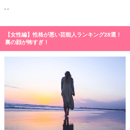
"
"
【女性編】
性格が悪い芸能人ランキング28選！
裏の顔が怖すぎ！