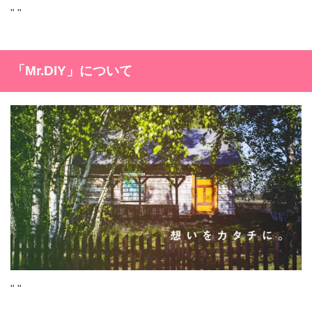
"
"
「Mr.DIY」について
"
"