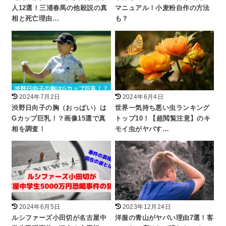
人12選！三浦春馬の他殺説の真
マニュアル！小麦粉自作の方法
相と死亡理由…
も？
2024年7月2日
2024年6月4日
渋野日向子の胸（おっぱい）は
世界一気持ち悪い虫ランキング
Gカップ巨乳！？画像15選で真
トップ10！【超閲覧注意】のキ
相を調査！
モイ虫がヤバす…
2024年6月5日
2023年12月24日
ルシファーズ小田切が名古屋中
洋服の青山がヤバい理由7選！客