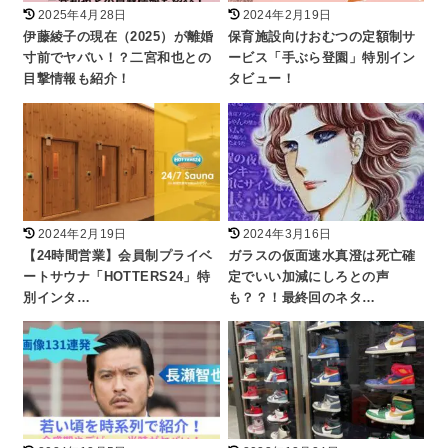
2025年4月28日
2024年2月19日
伊藤綾子の現在（2025）が離婚
保育施設向けおむつの定額制サ
寸前でヤバい！？二宮和也との
ービス「手ぶら登園」特別イン
目撃情報も紹介！
タビュー！
2024年2月19日
2024年3月16日
【24時間営業】会員制プライベ
ガラスの仮面速水真澄は死亡確
ートサウナ「HOTTERS24」特
定でいい加減にしろとの声
別インタ…
も？？！最終回のネタ…