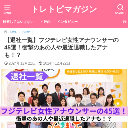
トレトピマガジン
MENU
SEARCH
検索してはいけない
～理由
インタビュー
HOME
その他
【退社一覧】フジテレビ女性アナウンサーの
45選！衝撃のあの人や最近退職したアナ
も！？
2024年12月21日
2024年12月22日