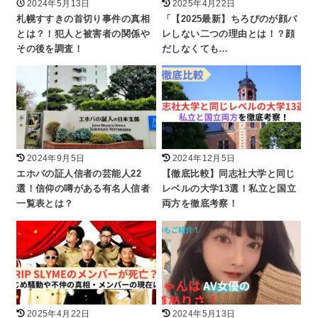
2024年5月13日
2025年4月22日
札幌すすきの首切り事件の真相
「【2025最新】ちろぴのが顔バ
とは？！犯人と被害者の関係や
レしない二つの理由とは！？顔
その後を調査！
だしなくても…
2024年9月5日
2024年12月5日
エホバの証人信者の芸能人22
【徹底比較】同志社大学と同じ
選！信仰の噂がある有名人信者
レベルの大学13選！私立と国立
一覧表とは？
両方を徹底考察！
2025年4月22日
2024年5月13日