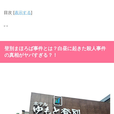
目次
[
表示する
]
"
"
登別まほろば事件とは？白昼に起きた殺人事件
の真相がヤバすぎる？！