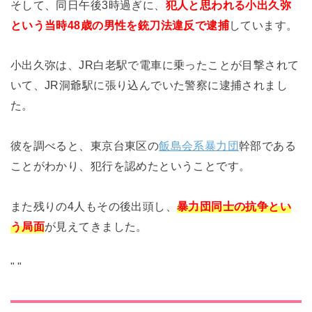
そして、同日午後3時過ぎに、
犯人と思われる小出久弥
という当時48歳の男性を銃刀法違反で逮捕
しています。
小出久弥は、JR白老駅で電車に乗ったことが目撃されて
いて、JR洞爺駅に張り込んでいた警察に逮捕されまし
た。
彼を調べると、東京台東区の
飯島会系暴力団
幹部である
ことがわかり、犯行を認めたということです。
また残りの4人もその後出頭し、
暴力団同士の抗争とい
う局面
が見えてきました。
"
"