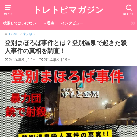
トレトピマガジン
MENU
SEARCH
検索してはいけない
～理由
インタビュー
HOME
未分類
登別まほろば事件とは？登別温泉で起きた殺
人事件の真相を調査！
2024年8月17日
2024年8月18日