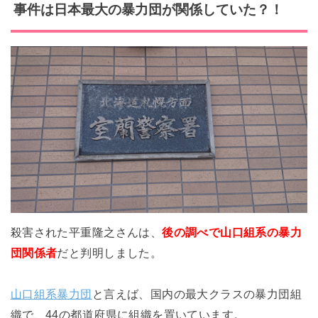
事件は日本最大の暴力団が関係していた？！
殺害された平重隆之さんは、
後の調べで山口組系の暴力
団関係者
だと判明しました。
山口組系暴力団
と言えば、国内の最大クラスの暴力団組
織で、44の都道府県に組織を置いています。