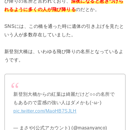
び降りの名所と言われており、
深
夜になると惹きつけら
れるように多くの人が飛び降りる
のだとか。
SNSには、この橋を通った時に遺体の引き上げを見たと
いう人が多数存在していました。
新登別大橋は、いわゆる飛び降りの名所となっているよ
うです。
新登別大橋からの紅葉は綺麗だけど○○の名所で
もあるので霊感の強い人はダメかも(･ω･)
pic.twitter.com/MaoHB7SJLH
— まさや(公式アカウント) (@masanyanco)