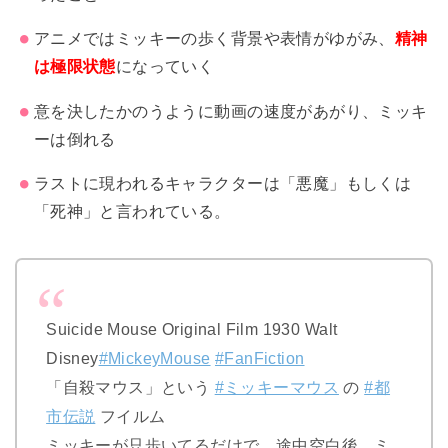
アニメではミッキーの歩く背景や表情がゆがみ、
精神
は極限状態
になっていく
意を決したかのう
ように動画の速度があがり、ミッキ
ーは倒れる
ラストに現われるキャラクタ
ーは「悪魔」もしくは
「死神」と言
われている。
Suicide Mouse Original Film 1930 Walt
Disney
#MickeyMouse
#FanFiction
「自殺マウス」という
#ミッキーマウス
の
#都
市伝説
フイルム
ミッキーが只歩いてるだけで、途中空白後、ミ