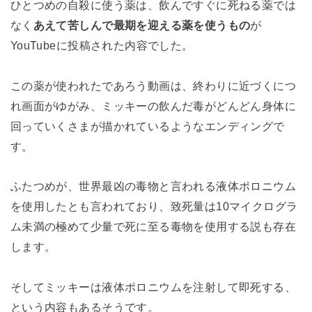
ひとつめの自殺に使う薬は、飲んですぐに死ねる薬では
なく
あえて苦しんで最期を迎える薬を使うもの
が
YouTubeに投稿された内容でした。
この薬が使われたであろう動画は、終わりに近づくにつ
れ画面がゆがみ、ミッキーの飲んだ毒がどんどん身体に
回っていくさまが描かれているようなエンディングで
す。
ふたつめ
が、世界最凶の毒物と言われる液体ポロニウム
を使用したとも言われており、致死量は10マイクログラ
ム未満
の極めて少量で死に至る毒物を使用する説も存在
します。
そしてミッキーは液体ポロニウムを注射して即死する、
という内容もあるそうです。