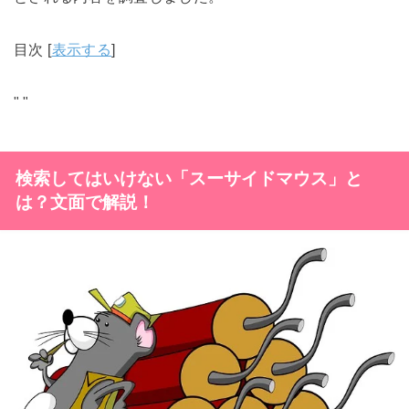
目次
[
表示する
]
"
"
検索してはいけない「スーサイドマウス」と
は？文面で解説！