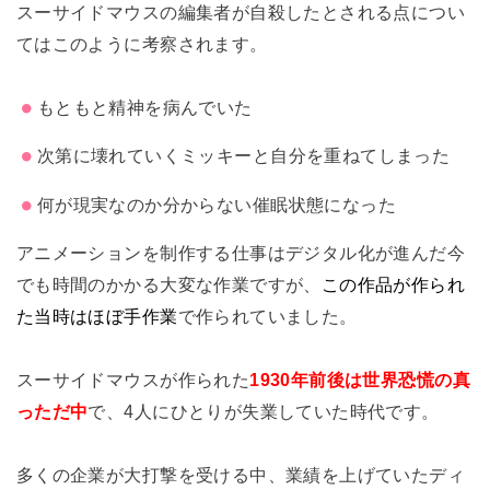
スーサイドマウスの編集者が自殺したとされる点につい
てはこのように考察されます。
もとも
と精神を病んでいた
次第に壊れていくミッキー
と自分を重ねてし
まった
何が現実なのか分からない催
眠状態になった
アニメーションを制作する仕事はデジタル化が進んだ今
でも時間のかかる大変な作業ですが、
この作品が作られ
た当時はほぼ手作業
で作られていました。
スーサイドマウスが作られた
1930年前後は世界恐慌の真
っただ中
で、4人にひとりが失業していた時代です。
多くの企業が大打撃を受ける中、業績を上げていたディ