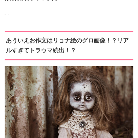
"
"
あういえお
作文はリョナ絵のグロ画像！？リア
ルすぎてトラウマ続出！？