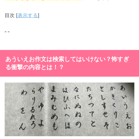
目次
[
表示する
]
"
"
あういえお
作文は検索してはいけない？怖すぎ
る衝撃の内容とは！？