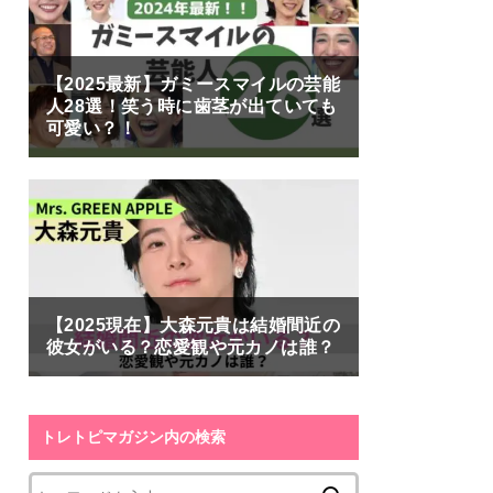
【2025最新】ガミースマイルの芸能
人28選！笑う時に歯茎が出ていても
可愛い？！
【2025現在】大森元貴は結婚間近の
彼女がいる？恋愛観や元カノは誰？
トレトピマガジン内の検索