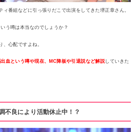
ティ番組などに引っ張りだこで出演をしてきた堺正章さん。
という噂は本当なのでしょうか？
り、心配ですよね。
出血という噂や現在、MC降板や引退説など解説
していきた
調不良により活動休止中！？