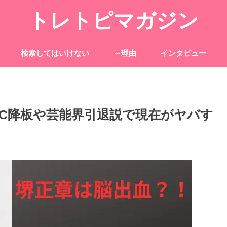
トレトピマガジン
検索してはいけない
～理由
インタビュー
C降板や芸能界引退説で現在がヤバす