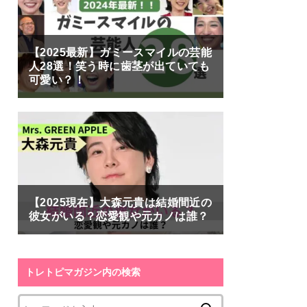
【2025最新】ガミースマイルの芸能
人28選！笑う時に歯茎が出ていても
可愛い？！
【2025現在】大森元貴は結婚間近の
彼女がいる？恋愛観や元カノは誰？
トレトピマガジン内の検索