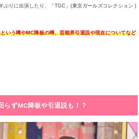
ぶりに出演したり、「TGC」(東京ガールズコレクション )
という噂やMC降板の噂、芸能界引退説や現在についてなど
回らずMC降板や引退説も！？