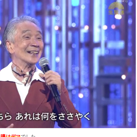
、
噂はデマ
でした。