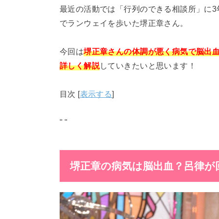
最近の活動では「行列のできる相談所」に3年
でランウェイを歩いた堺正章さん。
今回は
堺正章さんの体調が悪く病気で脳出血
詳しく解説
していきたいと思います！
目次
[
表示する
]
"
"
堺正章の
病気は脳出血？呂律が