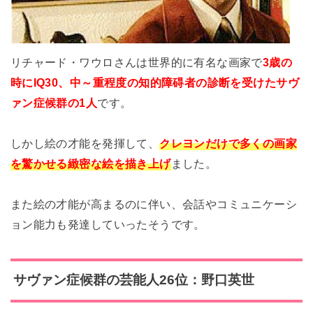
リチャード・ワウロさんは世界的に有名な画家で
3歳の
時にIQ30、中～重程度の知的障碍者の診断を受けたサヴ
ァン症候群の1人
です。
しかし絵の才能を発揮して、
クレヨンだけで多くの画家
を驚かせる緻密な絵を描き上げ
ました。
また絵の才能が高まるのに伴い、会話やコミュニケーシ
ョン能力も発達していったそうです。
サヴァン症候群の芸能人26位：野口英世