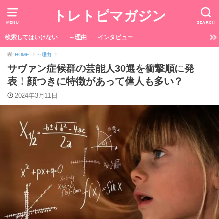
トレトピマガジン
MENU
SEARCH
検索してはいけない
～理由
インタビュー
HOME
～理由
サヴァン症候群の芸能人30選を衝撃順に発
表！顔つきに特徴があって偉人も多い？
2024年3月11日