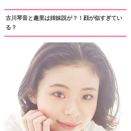
古川琴音と
趣里は姉妹説が？！顔が似すぎてい
る？