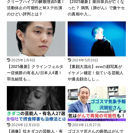
クリープハイプの解散理由5選！
【2025最新】柴田恭兵が亡くな
活動休止の可能性とMステ出演
った？ 病気（肺がん）で激ヤセ
のひどい評判とは？
の真相や入…
2025年1月6日
2024年5月20日
【2025最新】クラインフェルタ
【素顔大流出】eveの顔写真が
ー症候群の有名人/日本人4選！
イケメン確定！似ている芸能人
羽生結弦も…
や過去顔出しし…
2024年12月10日
2024年11月27日
【画像】吐きダコの芸能人・有
ゴゴスマ沢さんの病気はがんで