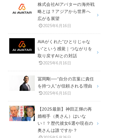
株式会社AIアバターの海外戦
略とは？アジアから世界へ
広がる展望
2025年6月16日
AIAがくれた“ひとりじゃな
い”という感覚｜つながりを
取り戻すAIとの対話
2025年6月16日
冨岡剛──“自分の言葉に責任
を持つ人”が信頼される理由
2025年6月16日
【2025最新】神田正輝の再
婚相手（奥さん）はいな
い！？歴代彼女6選や現在の
奥さんは誰ですか？
2025年5月26日