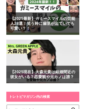
【2025最新】ガミースマイルの芸能
人28選！笑う時に歯茎が出ていても
可愛い？！
【2025現在】大森元貴は結婚間近の
彼女がいる？恋愛観や元カノは誰？
トレトピマガジン内の検索