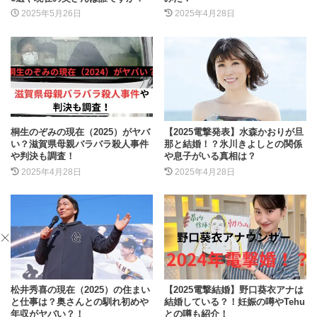
2025年5月26日
2025年4月28日
桐生のぞみの現在（2025）がヤバ
【2025電撃発表】水森かおりが旦
い？滋賀県母親バラバラ殺人事件
那と結婚！？氷川きよしとの関係
や判決も調査！
や息子がいる真相は？
2025年4月28日
2025年4月28日
松井秀喜の現在（2025）の住まい
【2025電撃結婚】野口葵衣アナは
と仕事は？奥さんとの馴れ初めや
結婚している？！妊娠の噂やTehu
年収がヤバい？！
との噂も紹介！