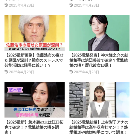
2025年4月28日
2025年4月28日
【2025最新画像】佐藤浩市の痩せ
【2025電撃発表】神木隆之介の結
た原因が深刻？難病のストレスで
婚相手は浜辺美波で確定？電撃結
芸能活動は限界に近い！？
婚の噂と歴代彼女10選！
2025年4月28日
2025年4月28日
【2025最新】悠木碧の夫は江口拓
【2025電撃結婚】上村彩子アナの
也で確定！？電撃結婚の噂を調
結婚相手は高年収商社マン！？熱
査！
愛報道や結婚相手について調査！