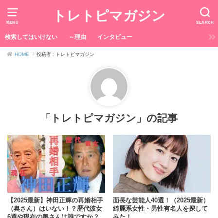
トレトピマガジン
MENU
SEARCH
検索してはいけない
～理由
インタビュー
HOME
投稿者 : トレトピマガジン
「トレトピマガジン」の記事
【2025最新】神田正輝の再婚相手
面長な芸能人40選！（2025最新）
（奥さん）はいない！？歴代彼女
綺麗系女性・男性有名人を探して
6選や現在の奥さんは誰ですか？
みた！