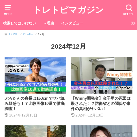
トレトピマガジン
MENU
SEARCH
検索してはいけない
～理由
インタビュー
HOME
2024年
12月
2024年12月
ぷろたんの身長は163cmでサバ読
【Winny開発者】金子勇の死因は
み疑惑も！？比較画像10選で徹底
殺された！？防衛省との関係や事
調査！
件の真相がヤバい！
2024年12月13日
2024年12月13日