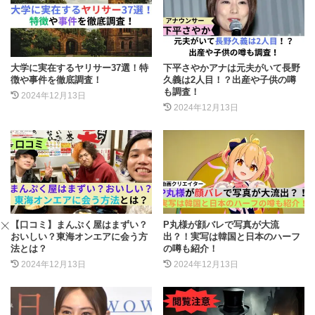
大学に実在するヤリサー37選！特
下平さやかアナは元夫がいて長野
徴や事件を徹底調査！
久義は2人目！？出産や子供の噂
も調査！
2024年12月13日
2024年12月13日
【口コミ】まんぷく屋はまずい？
P丸様が顔バレで写真が大流
おいしい？東海オンエアに会う方
出？！実写は韓国と日本のハーフ
法とは？
の噂も紹介！
2024年12月13日
2024年12月13日