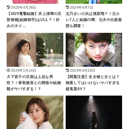
2025年4月28日
2024年4月7日
【2025電撃結婚】井上清華の旦
北乃きいの夫は清原翔？！元カ
那候補(結婚相手)は10人？！好
レ7人と結婚の噂、元夫や出産疑
みのタイ…
惑も調査！
2024年1月24日
2024年9月28日
大下容子の旦那は上品な男
【閲覧注意】生き物と女とは？
性？！香取慎吾との関係や結婚
検索してはいけないヤバすぎる
観がヤバすぎる！？
超鬼畜AV？