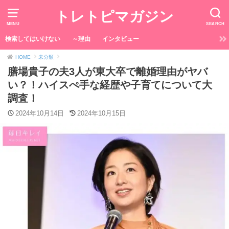
トレトピマガジン
MENU
SEARCH
検索してはいけない
～理由
インタビュー
HOME
未分類
膳場貴子の夫3人が東大卒で離婚理由がヤバ
い？！ハイスぺ手な経歴や子育てについて大
調査！
2024年10月14日
2024年10月15日