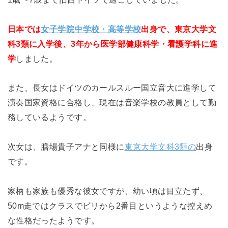
日本では
女子学院中学校・高等学校
出身で、東京大学文
科3類に入学後、3年から医学部健康科学・看護学科に進
学
しました。
また、長女はドイツのカールスルー国立音大に進学して
演奏国家資格に合格し、現在は音楽学校の教員として勤
務しているようです。
次女は、膳場貴子アナと同様に
東京大学文科3類の
出身
です。
家柄も家族も優秀な彼女ですが、幼い頃は目立たず、
50m走ではクラスでビリから2番目というような控えめ
な性格だったようです。