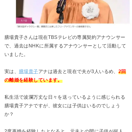
膳場貴子さんは現在TBSテレビの専属契約アナウンサー
で、過去はNHKに所属するアナウンサーとして活動して
いました。
実は、
膳場貴子
アナは過去と現在で夫が3人いるめ、
2回
の離婚を経験しています。
私生活で波瀾万丈な日々を送っているように感じられる
膳場貴子アナですが、彼女には子供はいるのでしょう
か？
2度再婚を経験したとなると、元夫との間に子供が何人