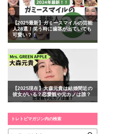
【2025最新】ガミースマイルの芸能
人28選！笑う時に歯茎が出ていても
可愛い？！
【2025現在】大森元貴は結婚間近の
彼女がいる？恋愛観や元カノは誰？
トレトピマガジン内の検索