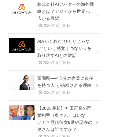
株式会社AIアバターの海外戦
略とは？アジアから世界へ
広がる展望
2025年6月16日
AIAがくれた“ひとりじゃな
い”という感覚｜つながりを
取り戻すAIとの対話
2025年6月16日
冨岡剛──“自分の言葉に責任
を持つ人”が信頼される理由
2025年6月16日
【2025最新】神田正輝の再
婚相手（奥さん）はいな
い！？歴代彼女6選や現在の
奥さんは誰ですか？
2025年5月26日