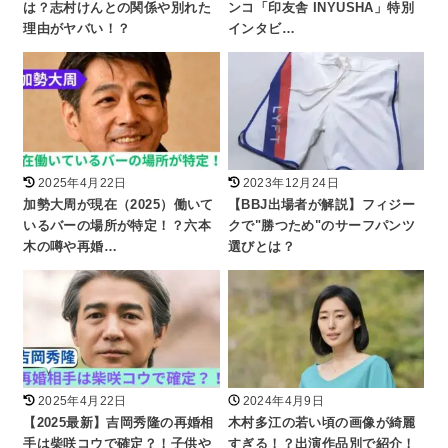
は？志村けんとの関係や別れた
ンコ「印友舎 INYUSHA」特別
理由がヤバい！？
インタビ…
2025年4月22日
2023年12月24日
加勢大周が現在（2025）働いて
【BBJ出場者が解説】フィジー
いるバーの場所が特定！？六本
クで"勝つため"のサーフパンツ
木の噂や再婚…
選びとは？
2025年4月22日
2024年4月9日
【2025最新】吉岡秀隆の再婚相
木村多江の若い頃の画像が綺麗
手は柴咲コウで確定？！子供や
すぎる！？出演作品別で紹介！