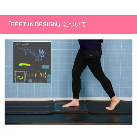
「FEET in DESIGN
」について
"
"