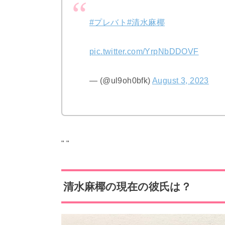
#プレバト
#清水麻椰
pic.twitter.com/YrpNbDDOVF
— (@ul9oh0bfk)
August 3, 2023
"
"
清水麻椰の現在の彼氏は？