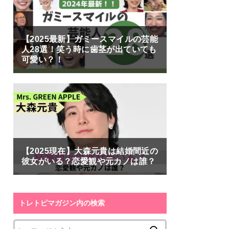
【2025最新】ガミースマイルの芸能
人28選！笑う時に歯茎が出ていても
可愛い？！
【2025現在】大森元貴は結婚間近の
彼女がいる？恋愛観や元カノは誰？
トレトピマガジン内の検索