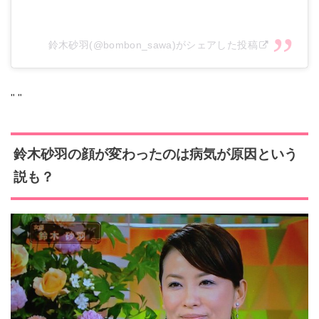
鈴木砂羽(@bombon_sawa)がシェアした投稿
"
"
鈴木砂羽の顔が変わったのは病気が原因という
説も？