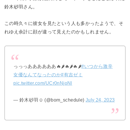
鈴木砂羽さん。
この時久々に彼女を見たという人も多かったようで、そ
れゆえ余計に顔が違って見えたのかもしれません。
っっっああああああ🔥🌶️🔥🌶️🔥🌶️
#いつから激辛
女優なんてなったのか
#有吉ゼミ
pic.twitter.com/UCr0nNjoNl
— 鈴木砂羽☺︎ (@bom_schedule)
July 24, 2023