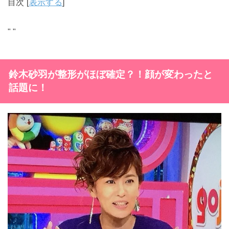
目次
[
表示する
]
"
"
鈴木砂羽が整形がほぼ確定？！顔が変わったと
話題に！