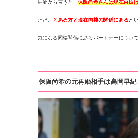
結論から言うと、
保阪尚希さんは現在再婚
ただ、
とある方と現在同棲の関係にある
と
気になる同棲関係にあるパートナーについ
"
"
保阪尚希の元再婚相手は高岡早紀