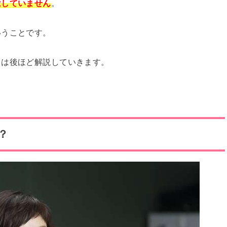
はしていません
。
いうことです。
ては後ほど解説していきます。
？