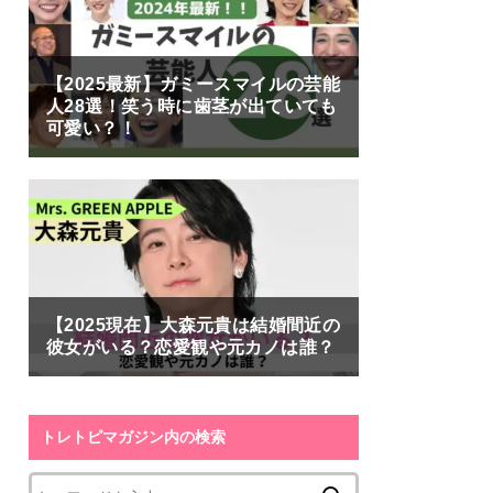
【2025最新】ガミースマイルの芸能
人28選！笑う時に歯茎が出ていても
可愛い？！
【2025現在】大森元貴は結婚間近の
彼女がいる？恋愛観や元カノは誰？
トレトピマガジン内の検索