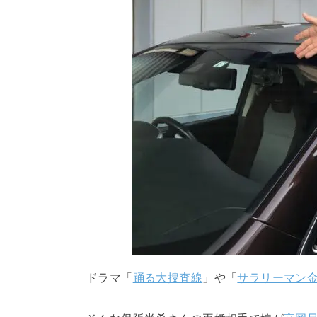
ドラマ「
踊る大捜査線
」や「
サラリーマン