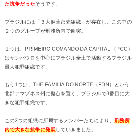
た抗争だった
そうです。
ブラジルには「３大麻薬密売組織」が存在し、この中の
２つのグループが刑務所内で衝突。
１つは、PRIMEIRO COMANDO DA CAPITAL （PCC）
はサンパウロを中心にブラジル全土で活動するブラジル
最大犯罪組織です。
もう1つは、THE FAMILIA
DO NORTE（FDN）という
北部アマゾネス州に拠点を置く、ブラジルで3番目に大
きな犯罪組織です。
この2つの組織に所属するメンバーたちにより、
刑務所
内で大きな抗争に発展
していきました。