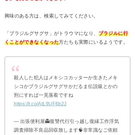
興味のある方は、検索してみてください。
「ブラジルグサグサ」がトラウマになり、
ブラジルに行
くことができなくなった
方たちも実際にいるようです。
殺人した犯人はメキシコカッターか生きたメキ
シコかブラジルグサグサかだるま伝説級とかの
刑にすれば一見落着ですね
https://t.co/AtL9UF6b2J
— 出張便利屋👻復讐代行引っ越し復縁工作浮気
調査掃除不良品回収致します🧠非常識なご依頼