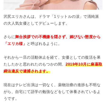
沢尻エリカさんは、ドラマ「1リットルの涙」で清純派
の大人気女優としてデビューします。
さらに
舞台挨拶での不機嫌を隠さず、媚びない態度から
「エリカ様」
と呼ばれるように。
それから一旦の活動休止を経て、女優としての復活を果
たしたかと思われたのもつかの間、
2019年10月に麻薬取
締法違反で逮捕されます。
現在はテレビ出演は一切なく、薬物治療の進捗も不明な
がら、自宅にて語学の勉強などをして休養されているよ
うです。