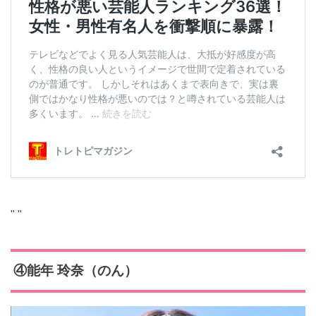
"
"
④能年 玲奈（のん）