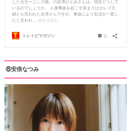
⑧安倍なつみ