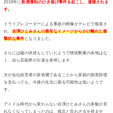
2018年に
飲酒運転のひき逃げ事件を起こし、逮捕されま
す。
ドライブレコーダーによる事故の映像がテレビで報道さ
れ、
吉澤ひとみさんの善良なイメージからかけ離れた
衝
撃的な事件
となりました。
さらには嘘の供述もしていたようで情状酌量の余地はな
く、自ら芸能界の引退を表明します。
夫が会社経営者の富裕層であることから多額の損害賠償
を支払っても、今後の生活に困る可能性は低いようで
す。
アイドル時代から変わらない吉澤ひとみさんの美貌が見
れなくなってしまったのは、残念と言わざるを得ませ